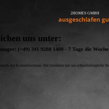
2HOMES GMBH
ausgeschlafen gu
eichen uns unter:
ager: (+49) 341 9288 1400 - 7 Tage die Woche
infach das Kontaktformular. Wir bemühen uns um schnellstmögliche Be