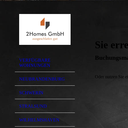
Sie err
Buchungsman
VERFÜGBARE
WOHNUNGEN
Oder nutzen Sie e
NEUBRANDENBURG
SCHWERIN
STRALSUND
WILHELMSHAVEN